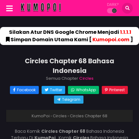
DARK?
Silakan Atur DNS Google Chrome Menjadi
1.1.1.1
Simpan Domain Utama Kami [
Kumopoi.com
]
Circles Chapter 68 Bahasa
Indonesia
Semua Chapter
Circles
Facebook
Twitter
WhatsApp
Pinterest
Telegram
KumoPoi
›
Circles
›
Circles Chapter 68
Baca Komik
Circles Chapter 68
Bahasa Indonesia
Terbaru Di
KumoPoi
. Komik
Circles
Bahasa Indonesia