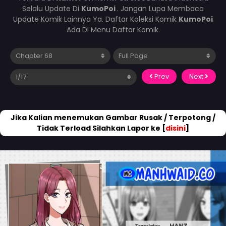
Selalu Update Di
KumoPoi
. Jangan Lupa Membaca
Update Komik Lainnya Ya. Daftar Koleksi Komik
KumoPoi
Ada Di Menu Daftar Komik.
Prev
Next
Jika Kalian menemukan Gambar Rusak / Terpotong /
Tidak Terload Silahkan Lapor ke [
disini
]