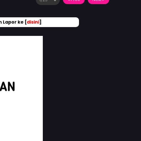
 Lapor ke [
disini
]