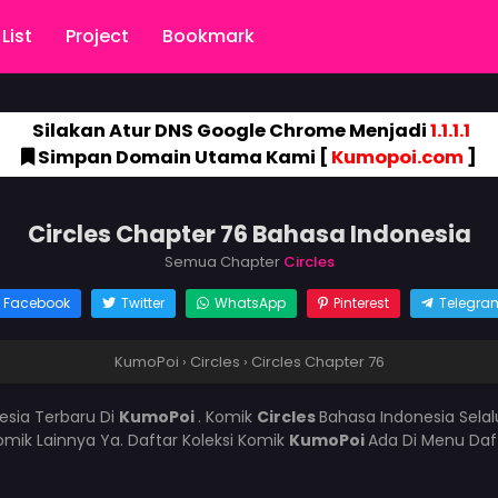
List
Project
Bookmark
Silakan Atur DNS Google Chrome Menjadi
1.1.1.1
Simpan Domain Utama Kami [
Kumopoi.com
]
Circles Chapter 76 Bahasa Indonesia
Semua Chapter
Circles
Facebook
Twitter
WhatsApp
Pinterest
Telegra
KumoPoi
›
Circles
›
Circles Chapter 76
esia Terbaru Di
KumoPoi
. Komik
Circles
Bahasa Indonesia Sela
mik Lainnya Ya. Daftar Koleksi Komik
KumoPoi
Ada Di Menu Daf