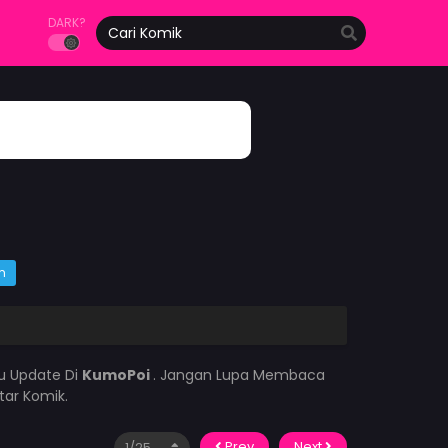
DARK?
m
lu Update Di
KumoPoi
. Jangan Lupa Membaca
tar Komik.
Prev
Next