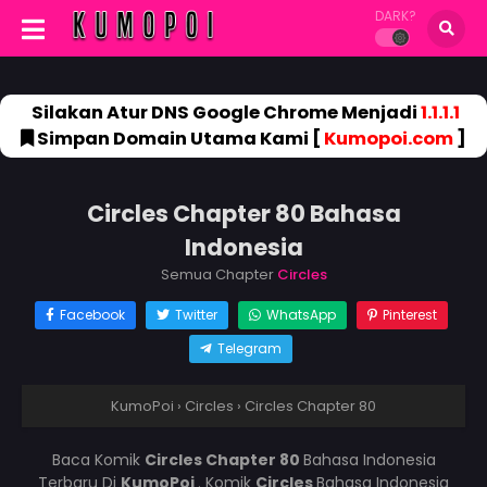
DARK?
Silakan Atur DNS Google Chrome Menjadi
1.1.1.1
Simpan Domain Utama Kami [
Kumopoi.com
]
Circles Chapter 80 Bahasa
Indonesia
Semua Chapter
Circles
Facebook
Twitter
WhatsApp
Pinterest
Telegram
KumoPoi
›
Circles
›
Circles Chapter 80
Baca Komik
Circles Chapter 80
Bahasa Indonesia
Terbaru Di
KumoPoi
. Komik
Circles
Bahasa Indonesia