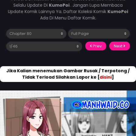
Selalu Update Di
KumoPoi
. Jangan Lupa Membaca
Update Komik Lainnya Ya. Daftar Koleksi Komik
KumoPoi
Ada Di Menu Daftar Komik.
Prev
Next
Jika Kalian menemukan Gambar Rusak / Terpotong /
Tidak Terload Silahkan Lapor ke [
disini
]