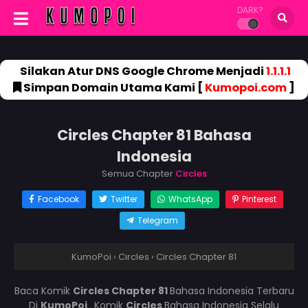
DARK?
Silakan Atur DNS Google Chrome Menjadi
1.1.1.1
Simpan Domain Utama Kami [
Kumopoi.com
]
Circles Chapter 81 Bahasa
Indonesia
Semua Chapter
Circles
Facebook
Twitter
WhatsApp
Pinterest
Telegram
KumoPoi
›
Circles
›
Circles Chapter 81
Baca Komik
Circles Chapter 81
Bahasa Indonesia Terbaru
Di
KumoPoi
. Komik
Circles
Bahasa Indonesia Selalu