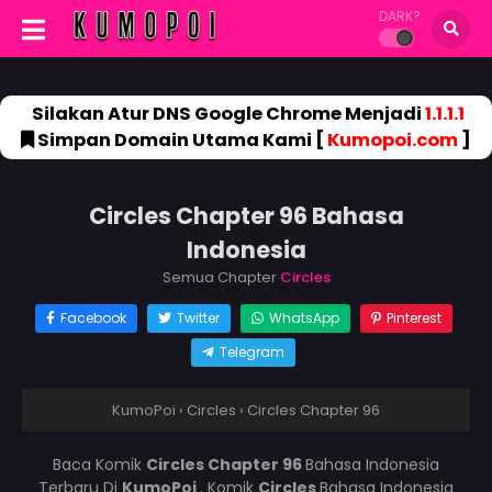
DARK?
Silakan Atur DNS Google Chrome Menjadi
1.1.1.1
Simpan Domain Utama Kami [
Kumopoi.com
]
Circles Chapter 96 Bahasa
Indonesia
Semua Chapter
Circles
Facebook
Twitter
WhatsApp
Pinterest
Telegram
KumoPoi
›
Circles
›
Circles Chapter 96
Baca Komik
Circles Chapter 96
Bahasa Indonesia
Terbaru Di
KumoPoi
. Komik
Circles
Bahasa Indonesia