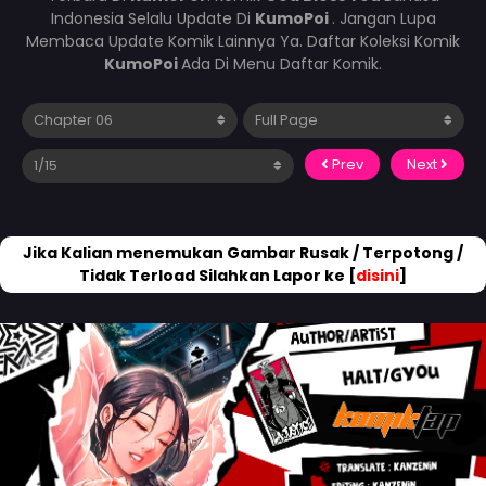
Indonesia Selalu Update Di
KumoPoi
. Jangan Lupa
Membaca Update Komik Lainnya Ya. Daftar Koleksi Komik
KumoPoi
Ada Di Menu Daftar Komik.
Prev
Next
Jika Kalian menemukan Gambar Rusak / Terpotong /
Tidak Terload Silahkan Lapor ke [
disini
]