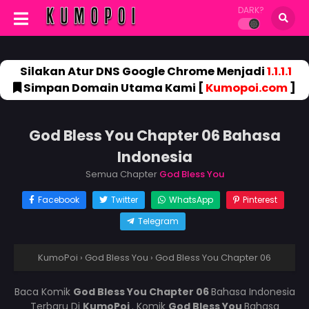
DARK?
Silakan Atur DNS Google Chrome Menjadi
1.1.1.1
Simpan Domain Utama Kami [
Kumopoi.com
]
God Bless You Chapter 06 Bahasa
Indonesia
Semua Chapter
God Bless You
Facebook
Twitter
WhatsApp
Pinterest
Telegram
KumoPoi
›
God Bless You
›
God Bless You Chapter 06
Baca Komik
God Bless You Chapter 06
Bahasa Indonesia
Terbaru Di
KumoPoi
. Komik
God Bless You
Bahasa