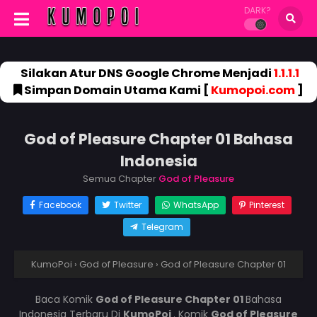
DARK?
Silakan Atur DNS Google Chrome Menjadi
1.1.1.1
Simpan Domain Utama Kami [
Kumopoi.com
]
God of Pleasure Chapter 01 Bahasa
Indonesia
Semua Chapter
God of Pleasure
Facebook
Twitter
WhatsApp
Pinterest
Telegram
KumoPoi
›
God of Pleasure
›
God of Pleasure Chapter 01
Baca Komik
God of Pleasure Chapter 01
Bahasa
Indonesia Terbaru Di
KumoPoi
. Komik
God of Pleasure