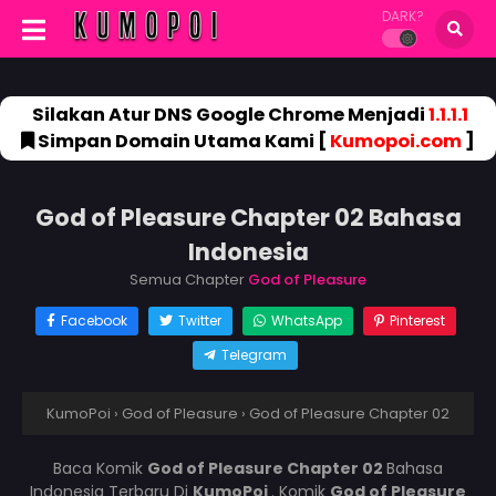
DARK?
Silakan Atur DNS Google Chrome Menjadi
1.1.1.1
Simpan Domain Utama Kami [
Kumopoi.com
]
God of Pleasure Chapter 02 Bahasa
Indonesia
Semua Chapter
God of Pleasure
Facebook
Twitter
WhatsApp
Pinterest
Telegram
KumoPoi
›
God of Pleasure
›
God of Pleasure Chapter 02
Baca Komik
God of Pleasure Chapter 02
Bahasa
Indonesia Terbaru Di
KumoPoi
. Komik
God of Pleasure