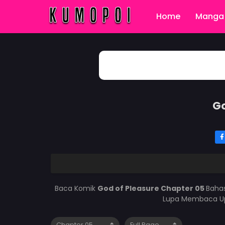
Home
Manga 
Go
Baca Komik
God of Pleasure Chapter 05
Bahas
Lupa Membaca Upd