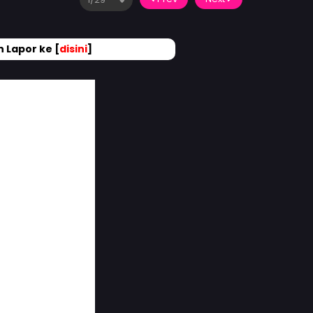
 Lapor ke [
disini
]