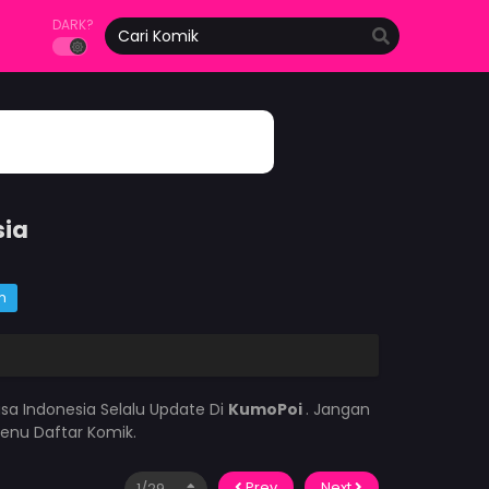
DARK?
sia
m
sa Indonesia Selalu Update Di
KumoPoi
. Jangan
enu Daftar Komik.
Prev
Next