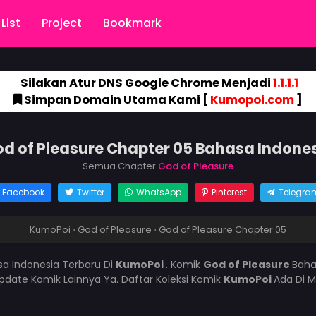
List
Project
Bookmark
Silakan Atur DNS Google Chrome Menjadi
1.1.1.1
Simpan Domain Utama Kami [
Kumopoi.com
]
d of Pleasure Chapter 05 Bahasa Indone
Semua Chapter
God of Pleasure
Facebook
Twitter
WhatsApp
Pinterest
Telegra
KumoPoi
›
God of Pleasure
›
God of Pleasure Chapter 05
a Indonesia Terbaru Di
KumoPoi
. Komik
God of Pleasure
Baha
ate Komik Lainnya Ya. Daftar Koleksi Komik
KumoPoi
Ada Di M