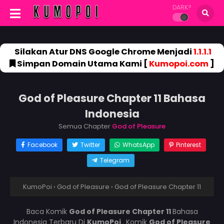
DARK?
Silakan Atur DNS Google Chrome Menjadi
1.1.1.1
Simpan Domain Utama Kami [
Kumopoi.com
]
God of Pleasure Chapter 11 Bahasa
Indonesia
Semua Chapter
God of Pleasure
Facebook
Twitter
WhatsApp
Pinterest
Telegram
KumoPoi
›
God of Pleasure
›
God of Pleasure Chapter 11
Baca Komik
God of Pleasure Chapter 11
Bahasa
Indonesia Terbaru Di
KumoPoi
. Komik
God of Pleasure