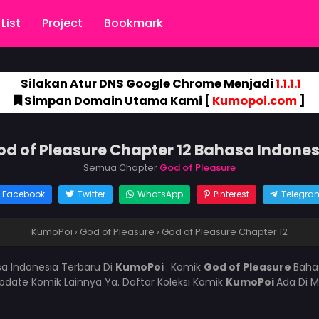
List
Project
Bookmark
Silakan Atur DNS Google Chrome Menjadi
1.1.1.1
Simpan Domain Utama Kami [
Kumopoi.com
]
od of Pleasure Chapter 12 Bahasa Indones
Semua Chapter
God of Pleasure
Facebook
Twitter
WhatsApp
Pinterest
Telegra
KumoPoi
›
God of Pleasure
›
God of Pleasure Chapter 12
a Indonesia Terbaru Di
KumoPoi
. Komik
God of Pleasure
Baha
ate Komik Lainnya Ya. Daftar Koleksi Komik
KumoPoi
Ada Di M