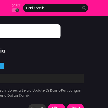
DARK?
ia
m
sa Indonesia Selalu Update Di
KumoPoi
. Jangan
enu Daftar Komik.
Prev
Next