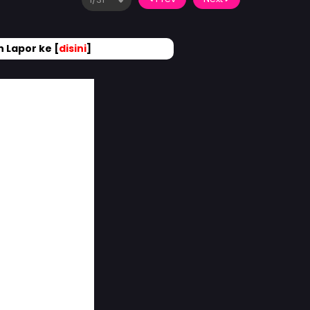
 Lapor ke [
disini
]