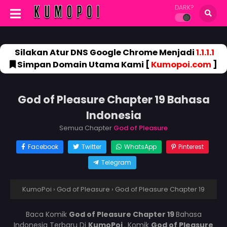
DARK?
Silakan Atur DNS Google Chrome Menjadi
1.1.1.1
Simpan Domain Utama Kami [
Kumopoi.com
]
God of Pleasure Chapter 19 Bahasa
Indonesia
Semua Chapter
God of Pleasure
Facebook
Twitter
WhatsApp
Pinterest
Telegram
KumoPoi
›
God of Pleasure
›
God of Pleasure Chapter 19
Baca Komik
God of Pleasure Chapter 19
Bahasa
Indonesia Terbaru Di
KumoPoi
. Komik
God of Pleasure