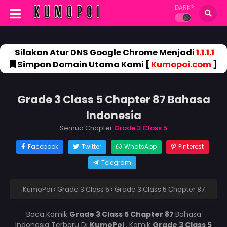
DARK?
Silakan Atur DNS Google Chrome Menjadi
1.1.1.1
Simpan Domain Utama Kami [
Kumopoi.com
]
Grade 3 Class 5 Chapter 87 Bahasa
Indonesia
Semua Chapter
Grade 3 Class 5
Facebook
Twitter
WhatsApp
Pinterest
Telegram
KumoPoi
›
Grade 3 Class 5
›
Grade 3 Class 5 Chapter 87
Baca Komik
Grade 3 Class 5 Chapter 87
Bahasa
Indonesia Terbaru Di
KumoPoi
. Komik
Grade 3 Class 5