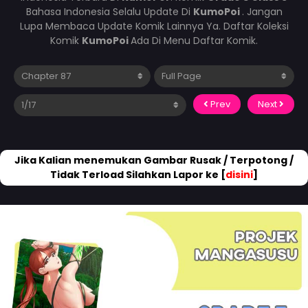
Bahasa Indonesia Selalu Update Di
KumoPoi
. Jangan
Lupa Membaca Update Komik Lainnya Ya. Daftar Koleksi
Komik
KumoPoi
Ada Di Menu Daftar Komik.
Prev
Next
Jika Kalian menemukan Gambar Rusak / Terpotong /
Tidak Terload Silahkan Lapor ke [
disini
]