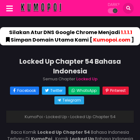
DARK?
Silakan Atur DNS Google Chrome Menjadi
1.1.1.1
Simpan Domain Utama Kami [
Kumopoi.com
]
Locked Up Chapter 54 Bahasa
Indonesia
Semua Chapter
Locked Up
Facebook
Twitter
WhatsApp
Pinterest
Telegram
KumoPoi
›
Locked Up
›
Locked Up Chapter 54
Baca Komik
Locked Up Chapter 54
Bahasa Indonesia
Terbaru Di
KumoPoi
. Komik
Locked Up
Bahasa Indonesia