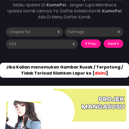
Selalu Update Di
KumoPoi
. Jangan Lupa Membaca
Update Komik Lainnya Ya. Daftar Koleksi Komik
KumoPoi
Ada Di Menu Daftar Komik.
Prev
Next
Jika Kalian menemukan Gambar Rusak / Terpotong /
Tidak Terload Silahkan Lapor ke [
disini
]