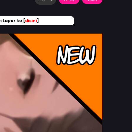
 Lapor ke [
disini
]