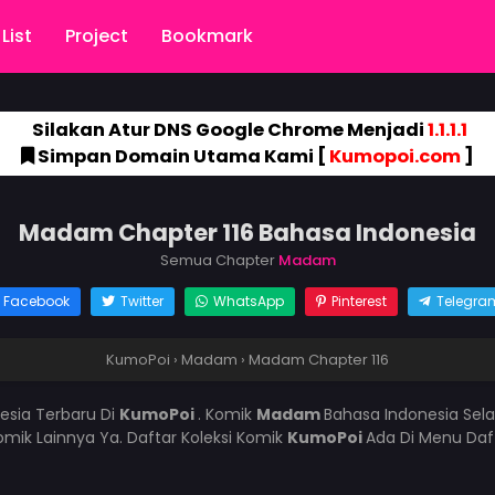
List
Project
Bookmark
Silakan Atur DNS Google Chrome Menjadi
1.1.1.1
Simpan Domain Utama Kami [
Kumopoi.com
]
Madam Chapter 116 Bahasa Indonesia
Semua Chapter
Madam
Facebook
Twitter
WhatsApp
Pinterest
Telegra
KumoPoi
›
Madam
›
Madam Chapter 116
esia Terbaru Di
KumoPoi
. Komik
Madam
Bahasa Indonesia Sela
mik Lainnya Ya. Daftar Koleksi Komik
KumoPoi
Ada Di Menu Daf