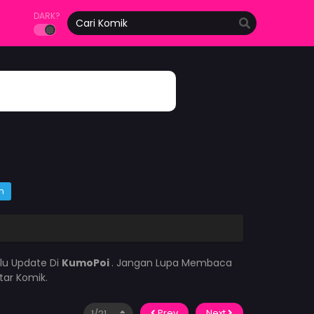
DARK?
m
lu Update Di
KumoPoi
. Jangan Lupa Membaca
tar Komik.
Prev
Next