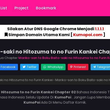
List
Project
Bookmark
Silakan Atur DNS Google Chrome Menjadi
1.1.1.1
Simpan Domain Utama Kami [
Kumopoi.com
]
-saki no Hitozuma to no Furin Kankei Ch
ua Chapter
Mariko-san to Boku Baito-saki no Hitozuma to no Furin K
Facebook
Twitter
WhatsApp
Pinterest
Telegra
ki no Hitozuma to no Furin Kankei
›
Mariko-san to Boku Baito-saki no 
 Hitozuma to no Furin Kankei Chapter 02
Bahasa Indonesia T
hasa Indonesia Selalu Update Di
KumoPoi
. Jangan Lupa Membac
KumoPoi
Ada Di Menu Daftar Komik.