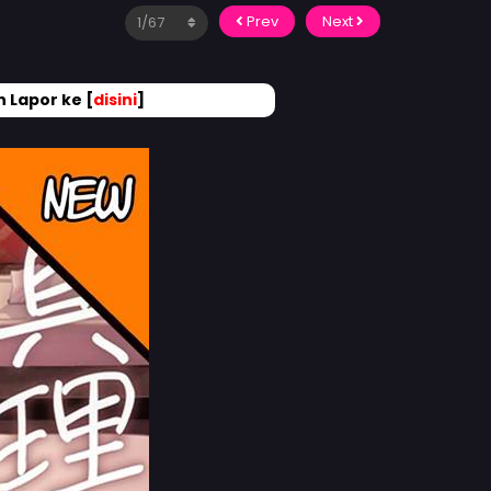
Prev
Next
 Lapor ke [
disini
]