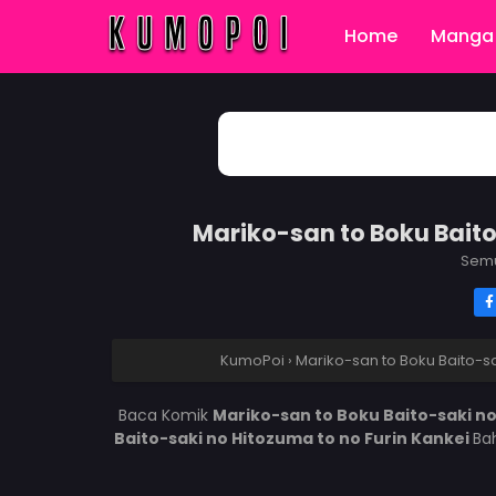
Home
Manga 
Mariko-san to Boku Baito
Sem
KumoPoi
›
Mariko-san to Boku Baito-sa
Baca Komik
Mariko-san to Boku Baito-saki no
Baito-saki no Hitozuma to no Furin Kankei
Ba