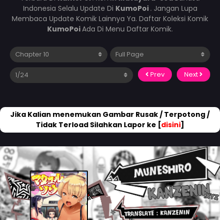
Indonesia Selalu Update Di
KumoPoi
. Jangan Lupa
Membaca Update Komik Lainnya Ya. Daftar Koleksi Komik
KumoPoi
Ada Di Menu Daftar Komik.
Prev
Next
Jika Kalian menemukan Gambar Rusak / Terpotong /
Tidak Terload Silahkan Lapor ke [
disini
]