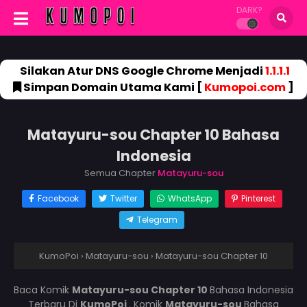
DARK?
Silakan Atur DNS Google Chrome Menjadi
1.1.1.1
Simpan Domain Utama Kami [
Kumopoi.com
]
Matayuru-sou Chapter 10 Bahasa
Indonesia
Semua Chapter
Matayuru-sou
Facebook
Twitter
WhatsApp
Pinterest
Telegram
KumoPoi
›
Matayuru-sou
›
Matayuru-sou Chapter 10
Baca Komik
Matayuru-sou Chapter 10
Bahasa Indonesia
Terbaru Di
KumoPoi
. Komik
Matayuru-sou
Bahasa