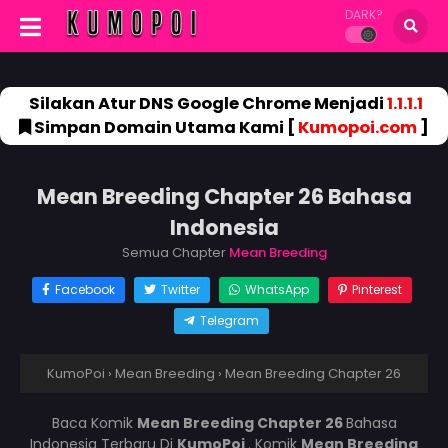
DARK?
Silakan Atur DNS Google Chrome Menjadi
1.1.1.1
Simpan Domain Utama Kami [
Kumopoi.com
]
Mean Breeding Chapter 26 Bahasa
Indonesia
Semua Chapter
Mean Breeding
Facebook
Twitter
WhatsApp
Pinterest
Telegram
KumoPoi
›
Mean Breeding
›
Mean Breeding Chapter 26
Baca Komik
Mean Breeding Chapter 26
Bahasa
Indonesia Terbaru Di
KumoPoi
. Komik
Mean Breeding