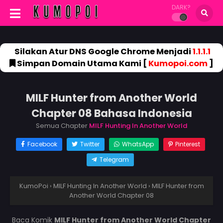
DARK?
Silakan Atur DNS Google Chrome Menjadi
1.1.1.1
Simpan Domain Utama Kami [
Kumopoi.com
]
MILF Hunter from Another World
Chapter 08 Bahasa Indonesia
Semua Chapter
MILF Hunting In Another World
Facebook
Twitter
WhatsApp
Pinterest
Telegram
KumoPoi
›
MILF Hunting In Another World
›
MILF Hunter from
Another World Chapter 08
Baca Komik
MILF Hunter from Another World Chapter