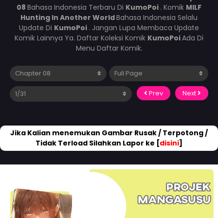
08
Bahasa Indonesia Terbaru Di
KumoPoi
. Komik
MILF
Hunting In Another World
Bahasa Indonesia Selalu
Update Di
KumoPoi
. Jangan Lupa Membaca Update
Komik Lainnya Ya. Daftar Koleksi Komik
KumoPoi
Ada Di
Menu Daftar Komik.
Prev
Next
Jika Kalian menemukan Gambar Rusak / Terpotong /
Tidak Terload Silahkan Lapor ke [
disini
]