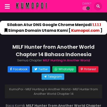
DARK?
Silakan Atur DNS Google Chrome Menjadi
1.1.1.1
Simpan Domain Utama Kami [
Kumopoi.com
]
MILF Hunter from Another World
Chapter 14 Bahasa Indonesia
Semua Chapter
MILF Hunting In Another World
Facebook
Twitter
WhatsApp
Pinterest
Telegram
KumoPoi
›
MILF Hunting In Another World
›
MILF Hunter from
Another World Chapter 14
Baca Komik
MILF Hunter from Another World Chapter