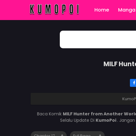
Home
Manga 
MILF Hunt
KumoP
Baca Komik
MILF Hunter from Another Worl
Selalu Update Di
KumoPoi
. Jangan