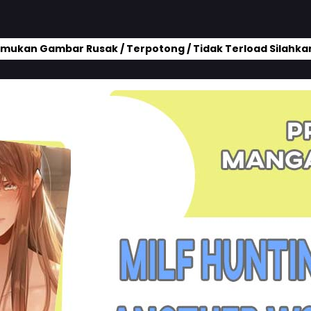
mukan Gambar Rusak / Terpotong / Tidak Terload Silahkan