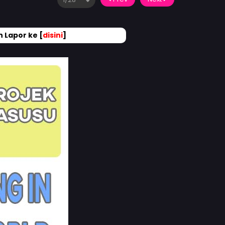
 Lapor ke [
disini
]