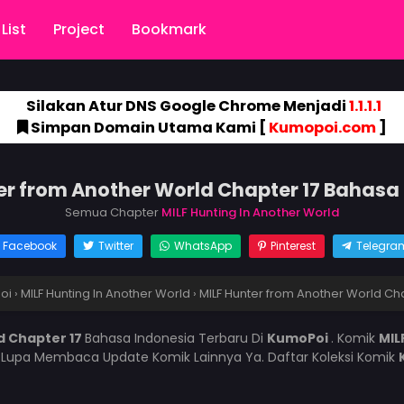
List
Project
Bookmark
Silakan Atur DNS Google Chrome Menjadi
1.1.1.1
Simpan Domain Utama Kami [
Kumopoi.com
]
er from Another World Chapter 17 Bahasa
Semua Chapter
MILF Hunting In Another World
Facebook
Twitter
WhatsApp
Pinterest
Telegra
oi
›
MILF Hunting In Another World
›
MILF Hunter from Another World Cha
d Chapter 17
Bahasa Indonesia Terbaru Di
KumoPoi
. Komik
MIL
 Lupa Membaca Update Komik Lainnya Ya. Daftar Koleksi Komik