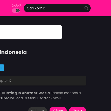
DARK?
 Indonesia
m
pter 17
F Hunting In Another World
Bahasa Indonesia
KumoPoi
Ada Di Menu Daftar Komik.
Prev
Next