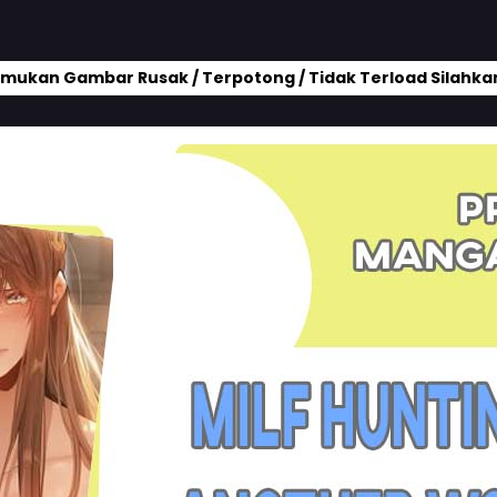
mukan Gambar Rusak / Terpotong / Tidak Terload Silahkan