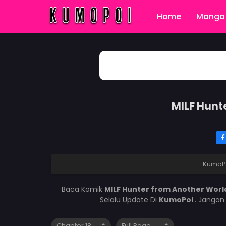
Home
Manga 
MILF Hunt
KumoP
Baca Komik
MILF Hunter from Another Worl
Selalu Update Di
KumoPoi
. Jangan