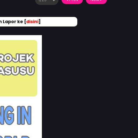
 Lapor ke [
disini
]