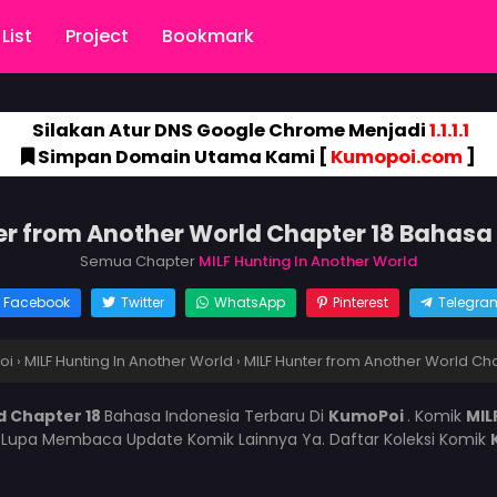
List
Project
Bookmark
Silakan Atur DNS Google Chrome Menjadi
1.1.1.1
Simpan Domain Utama Kami [
Kumopoi.com
]
er from Another World Chapter 18 Bahasa
Semua Chapter
MILF Hunting In Another World
Facebook
Twitter
WhatsApp
Pinterest
Telegra
oi
›
MILF Hunting In Another World
›
MILF Hunter from Another World Cha
d Chapter 18
Bahasa Indonesia Terbaru Di
KumoPoi
. Komik
MIL
 Lupa Membaca Update Komik Lainnya Ya. Daftar Koleksi Komik