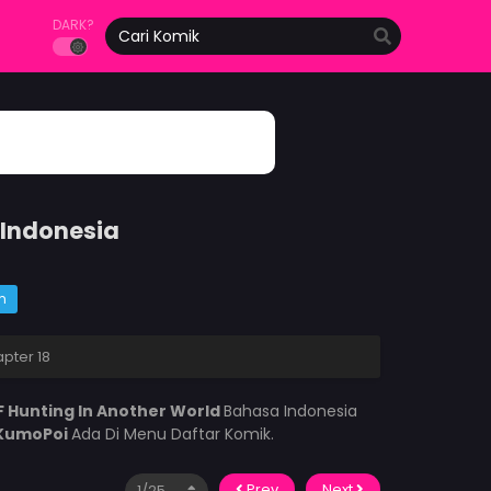
DARK?
 Indonesia
m
pter 18
F Hunting In Another World
Bahasa Indonesia
KumoPoi
Ada Di Menu Daftar Komik.
Prev
Next