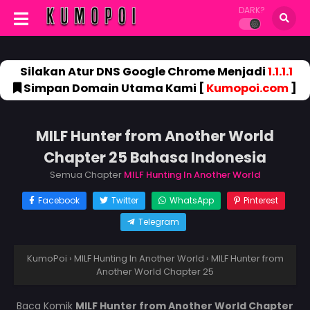
DARK?
Silakan Atur DNS Google Chrome Menjadi
1.1.1.1
Simpan Domain Utama Kami [
Kumopoi.com
]
MILF Hunter from Another World
Chapter 25 Bahasa Indonesia
Semua Chapter
MILF Hunting In Another World
Facebook
Twitter
WhatsApp
Pinterest
Telegram
KumoPoi
›
MILF Hunting In Another World
›
MILF Hunter from
Another World Chapter 25
Baca Komik
MILF Hunter from Another World Chapter