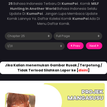
25
Bahasa Indonesia Terbaru Di
KumoPoi
. Komik
MILF
Hunting In Another World
Bahasa Indonesia Selalu
Update Di
KumoPoi
. Jangan Lupa Membaca Update
Komik Lainnya Ya. Daftar Koleksi Komik
KumoPoi
Ada Di
Menu Daftar Komik.
Prev
Next
Jika Kalian menemukan Gambar Rusak / Terpotong /
Tidak Terload Silahkan Lapor ke [
disini
]