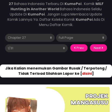
27
Bahasa Indonesia Terbaru Di
KumoPoi
. Komik
MILF
Hunting In Another World
Bahasa Indonesia Selalu
Update Di
KumoPoi
. Jangan Lupa Membaca Update
Komik Lainnya Ya. Daftar Koleksi Komik
KumoPoi
Ada Di
Menu Daftar Komik.
Prev
Next
Jika Kalian menemukan Gambar Rusak / Terpotong /
Tidak Terload Silahkan Lapor ke [
disini
]