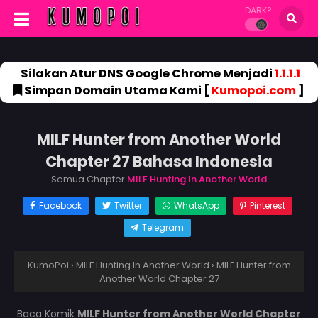
DARK?
Silakan Atur DNS Google Chrome Menjadi
1.1.1.1
Simpan Domain Utama Kami [
Kumopoi.com
]
MILF Hunter from Another World
Chapter 27 Bahasa Indonesia
Semua Chapter
MILF Hunting In Another World
Facebook
Twitter
WhatsApp
Pinterest
Telegram
KumoPoi
›
MILF Hunting In Another World
›
MILF Hunter from
Another World Chapter 27
Baca Komik
MILF Hunter from Another World Chapter