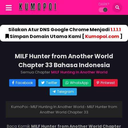
DARK?
Silakan Atur DNS Google Chrome Menjadi
1.1.1.1
Simpan Domain Utama Kami [
Kumopoi.com
]
MILF Hunter from Another World
Chapter 33 Bahasa Indonesia
Semua Chapter
MILF Hunting In Another World
Facebook
Twitter
WhatsApp
Pinterest
Telegram
KumoPoi
›
MILF Hunting In Another World
›
MILF Hunter from
Another World Chapter 33
Baca Komik
MILF Hunter from Another World Chapter