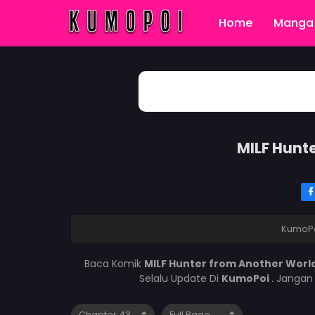
Home
Manga 
MILF Hunt
KumoP
Baca Komik
MILF Hunter from Another Worl
Selalu Update Di
KumoPoi
. Jangan