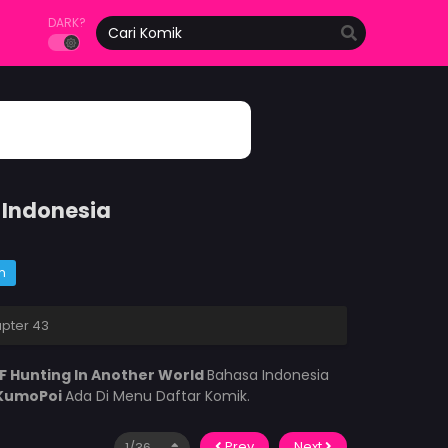
DARK?
 Indonesia
m
apter 43
F Hunting In Another World
Bahasa Indonesia
KumoPoi
Ada Di Menu Daftar Komik.
Prev
Next