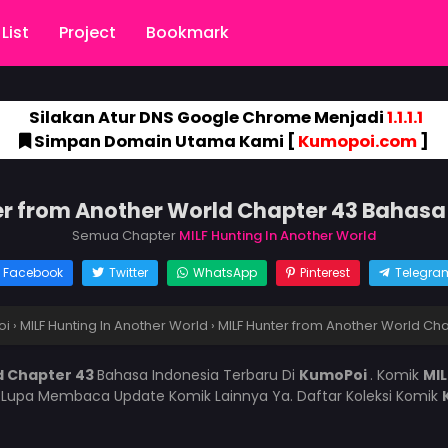
List
Project
Bookmark
Silakan Atur DNS Google Chrome Menjadi
1.1.1.1
Simpan Domain Utama Kami [
Kumopoi.com
]
er from Another World Chapter 43 Bahasa
Semua Chapter
MILF Hunting In Another World
Facebook
Twitter
WhatsApp
Pinterest
Telegra
oi
›
MILF Hunting In Another World
›
MILF Hunter from Another World Ch
d Chapter 43
Bahasa Indonesia Terbaru Di
KumoPoi
. Komik
MIL
 Lupa Membaca Update Komik Lainnya Ya. Daftar Koleksi Komik