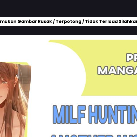
mukan Gambar Rusak / Terpotong / Tidak Terload Silahkan