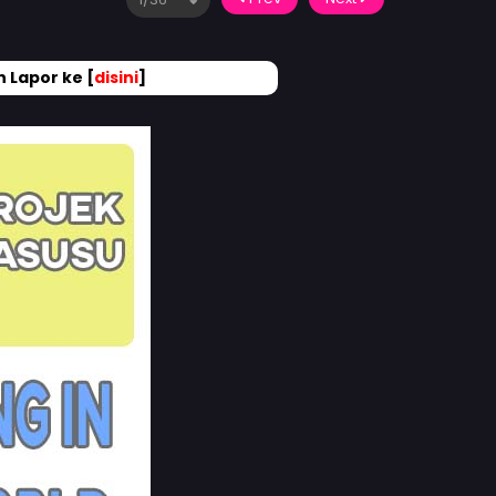
 Lapor ke [
disini
]