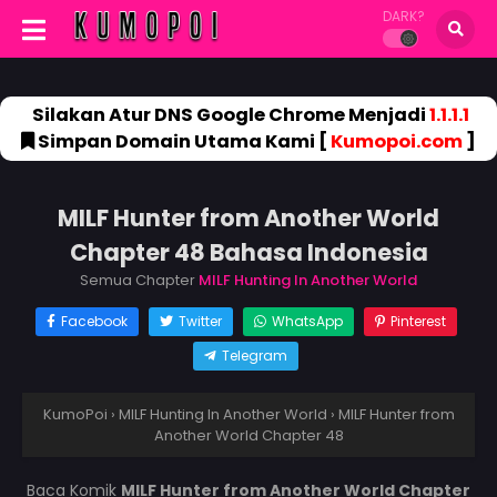
DARK?
Silakan Atur DNS Google Chrome Menjadi
1.1.1.1
Simpan Domain Utama Kami [
Kumopoi.com
]
MILF Hunter from Another World
Chapter 48 Bahasa Indonesia
Semua Chapter
MILF Hunting In Another World
Facebook
Twitter
WhatsApp
Pinterest
Telegram
KumoPoi
›
MILF Hunting In Another World
›
MILF Hunter from
Another World Chapter 48
Baca Komik
MILF Hunter from Another World Chapter