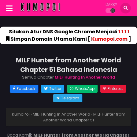
DARK?
Silakan Atur DNS Google Chrome Menjadi
1.1.1.1
Simpan Domain Utama Kami [
Kumopoi.com
]
MILF Hunter from Another World
Chapter 51 Bahasa Indonesia
Semua Chapter
MILF Hunting In Another World
Facebook
Twitter
WhatsApp
Pinterest
Telegram
KumoPoi
›
MILF Hunting In Another World
›
MILF Hunter from
Another World Chapter 51
Baca Komik
MILF Hunter from Another World Chapter