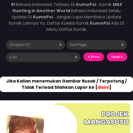
51
Bahasa Indonesia Terbaru Di
KumoPoi
. Komik
MILF
Hunting In Another World
Bahasa Indonesia Selalu
Update Di
KumoPoi
. Jangan Lupa Membaca Update
Komik Lainnya Ya. Daftar Koleksi Komik
KumoPoi
Ada Di
Menu Daftar Komik.
Prev
Next
Jika Kalian menemukan Gambar Rusak / Terpotong /
Tidak Terload Silahkan Lapor ke [
disini
]