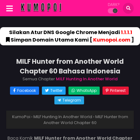
DARK?
Silakan Atur DNS Google Chrome Menjadi
1.1.1.1
Simpan Domain Utama Kami [
Kumopoi.com
]
MILF Hunter from Another World
Chapter 60 Bahasa Indonesia
Semua Chapter
MILF Hunting In Another World
Facebook
Twitter
WhatsApp
Pinterest
Telegram
KumoPoi
›
MILF Hunting In Another World
›
MILF Hunter from
Another World Chapter 60
Baca Komik
MILF Hunter from Another World Chapter