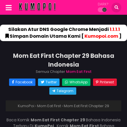
DARK?
Silakan Atur DNS Google Chrome Menjadi
1.1.1.1
Simpan Domain Utama Kami [
Kumopoi.com
]
Mom Eat First Chapter 29 Bahasa
Indonesia
Semua Chapter
Mom Eat First
Facebook
Twitter
WhatsApp
Pinterest
Telegram
KumoPoi
›
Mom Eat First
›
Mom Eat First Chapter 29
Baca Komik
Mom Eat First Chapter 29
Bahasa Indonesia
Terbaru Di
KumoPoi
. Komik
Mom Eat First
Bahasa