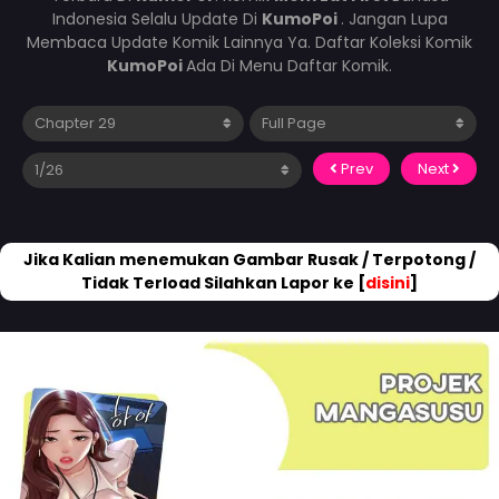
Indonesia Selalu Update Di
KumoPoi
. Jangan Lupa
Membaca Update Komik Lainnya Ya. Daftar Koleksi Komik
KumoPoi
Ada Di Menu Daftar Komik.
Prev
Next
Jika Kalian menemukan Gambar Rusak / Terpotong /
Tidak Terload Silahkan Lapor ke [
disini
]