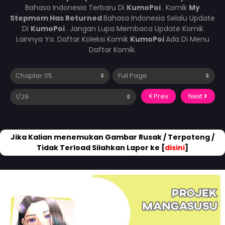
Bahasa Indonesia Terbaru Di
KumoPoi
. Komik
My
Stepmom Has Returned
Bahasa Indonesia Selalu Update
Di
KumoPoi
. Jangan Lupa Membaca Update Komik
Lainnya Ya. Daftar Koleksi Komik
KumoPoi
Ada Di Menu
Daftar Komik.
Prev
Next
Jika Kalian menemukan Gambar Rusak / Terpotong /
Tidak Terload Silahkan Lapor ke [
disini
]