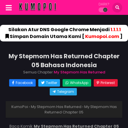
DARK?
Silakan Atur DNS Google Chrome Menjadi
1.1.1.1
Simpan Domain Utama Kami [
Kumopoi.com
]
My Stepmom Has Returned Chapter
05 Bahasa Indonesia
Semua Chapter
My Stepmom Has Returned
Facebook
Twitter
WhatsApp
Pinterest
Telegram
KumoPoi
›
My Stepmom Has Returned
›
My Stepmom Has
Returned Chapter 05
Baca Komik
My Stepmom Has Returned Chapter 05