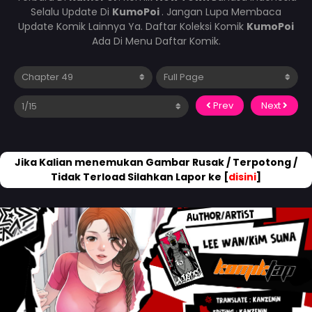
Selalu Update Di
KumoPoi
. Jangan Lupa Membaca
Update Komik Lainnya Ya. Daftar Koleksi Komik
KumoPoi
Ada Di Menu Daftar Komik.
Prev
Next
Jika Kalian menemukan Gambar Rusak / Terpotong /
Tidak Terload Silahkan Lapor ke [
disini
]