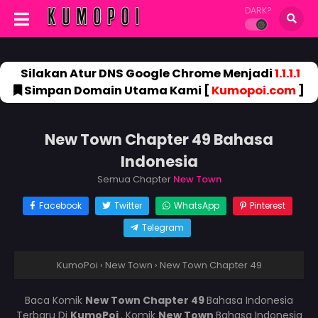
DARK?
Silakan Atur DNS Google Chrome Menjadi
1.1.1.1
Simpan Domain Utama Kami [
Kumopoi.com
]
New Town Chapter 49 Bahasa
Indonesia
Semua Chapter
New Town
Facebook
Twitter
WhatsApp
Pinterest
Telegram
KumoPoi
›
New Town
›
New Town Chapter 49
Baca Komik
New Town Chapter 49
Bahasa Indonesia
Terbaru Di
KumoPoi
. Komik
New Town
Bahasa Indonesia