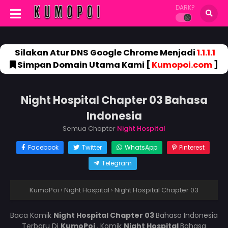
DARK?
Silakan Atur DNS Google Chrome Menjadi
1.1.1.1
Simpan Domain Utama Kami [
Kumopoi.com
]
Night Hospital Chapter 03 Bahasa
Indonesia
Semua Chapter
Night Hospital
Facebook
Twitter
WhatsApp
Pinterest
Telegram
KumoPoi
›
Night Hospital
›
Night Hospital Chapter 03
Baca Komik
Night Hospital Chapter 03
Bahasa Indonesia
Terbaru Di
KumoPoi
. Komik
Night Hospital
Bahasa