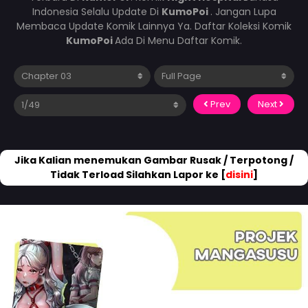
Indonesia Selalu Update Di
KumoPoi
. Jangan Lupa
Membaca Update Komik Lainnya Ya. Daftar Koleksi Komik
KumoPoi
Ada Di Menu Daftar Komik.
Prev
Next
Jika Kalian menemukan Gambar Rusak / Terpotong /
Tidak Terload Silahkan Lapor ke [
disini
]