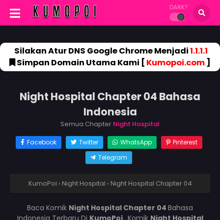
DARK?
Silakan Atur DNS Google Chrome Menjadi
1.1.1.1
Simpan Domain Utama Kami [
Kumopoi.com
]
Night Hospital Chapter 04 Bahasa
Indonesia
Semua Chapter
Night Hospital
Facebook
Twitter
WhatsApp
Pinterest
Telegram
KumoPoi
›
Night Hospital
›
Night Hospital Chapter 04
Baca Komik
Night Hospital Chapter 04
Bahasa
Indonesia Terbaru Di
KumoPoi
. Komik
Night Hospital