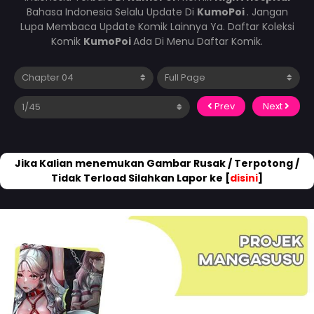
Bahasa Indonesia Selalu Update Di
KumoPoi
. Jangan
Lupa Membaca Update Komik Lainnya Ya. Daftar Koleksi
Komik
KumoPoi
Ada Di Menu Daftar Komik.
Prev
Next
Jika Kalian menemukan Gambar Rusak / Terpotong /
Tidak Terload Silahkan Lapor ke [
disini
]