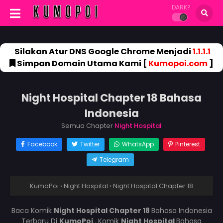
DARK?
Silakan Atur DNS Google Chrome Menjadi
1.1.1.1
Simpan Domain Utama Kami [
Kumopoi.com
]
Night Hospital Chapter 18 Bahasa
Indonesia
Semua Chapter
Night Hospital
Facebook
Twitter
WhatsApp
Pinterest
Telegram
KumoPoi
›
Night Hospital
›
Night Hospital Chapter 18
Baca Komik
Night Hospital Chapter 18
Bahasa Indonesia
Terbaru Di
KumoPoi
. Komik
Night Hospital
Bahasa