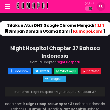
DARK?
Silakan Atur DNS Google Chrome Menjadi
1.1.1.1
Simpan Domain Utama Kami [
Kumopoi.com
]
Night Hospital Chapter 37 Bahasa
Indonesia
Semua Chapter
Night Hospital
Facebook
Twitter
WhatsApp
Pinterest
Telegram
KumoPoi
›
Night Hospital
›
Night Hospital Chapter 37
Baca Komik
Night Hospital Chapter 37
Bahasa Indonesia
Terbaru Di
KumoPoi
. Komik
Night Hospital
Bahasa