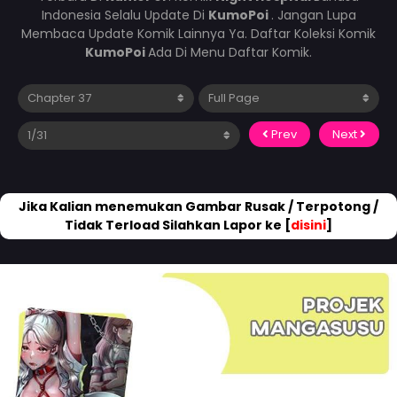
Indonesia Selalu Update Di
KumoPoi
. Jangan Lupa
Membaca Update Komik Lainnya Ya. Daftar Koleksi Komik
KumoPoi
Ada Di Menu Daftar Komik.
Prev
Next
Jika Kalian menemukan Gambar Rusak / Terpotong /
Tidak Terload Silahkan Lapor ke [
disini
]