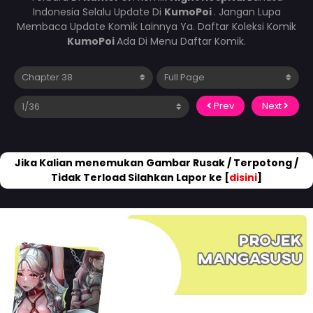
Indonesia Selalu Update Di
KumoPoi
. Jangan Lupa
Membaca Update Komik Lainnya Ya. Daftar Koleksi Komik
KumoPoi
Ada Di Menu Daftar Komik.
Prev
Next
Jika Kalian menemukan Gambar Rusak / Terpotong /
Tidak Terload Silahkan Lapor ke [
disini
]