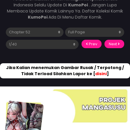
Indonesia Selalu Update Di
KumoPoi
. Jangan Lupa
Membaca Update Komik Lainnya Ya. Daftar Koleksi Komik
KumoPoi
Ada Di Menu Daftar Komik.
Prev
Next
Jika Kalian menemukan Gambar Rusak / Terpotong /
Tidak Terload Silahkan Lapor ke [
disini
]