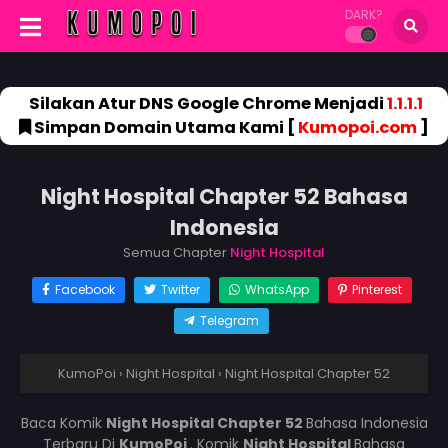
DARK?
Silakan Atur DNS Google Chrome Menjadi
1.1.1.1
Simpan Domain Utama Kami [
Kumopoi.com
]
Night Hospital Chapter 52 Bahasa
Indonesia
Semua Chapter
Night Hospital
Facebook
Twitter
WhatsApp
Pinterest
Telegram
KumoPoi
›
Night Hospital
›
Night Hospital Chapter 52
Baca Komik
Night Hospital Chapter 52
Bahasa Indonesia
Terbaru Di
KumoPoi
. Komik
Night Hospital
Bahasa