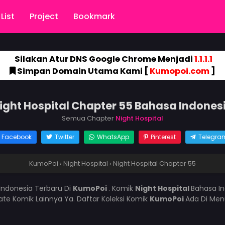
List
Project
Bookmark
Silakan Atur DNS Google Chrome Menjadi
1.1.1.1
Simpan Domain Utama Kami [
Kumopoi.com
]
ight Hospital Chapter 55 Bahasa Indones
Semua Chapter
Night Hospital
Facebook
Twitter
WhatsApp
Pinterest
Telegra
KumoPoi
›
Night Hospital
›
Night Hospital Chapter 55
Indonesia Terbaru Di
KumoPoi
. Komik
Night Hospital
Bahasa In
e Komik Lainnya Ya. Daftar Koleksi Komik
KumoPoi
Ada Di Men