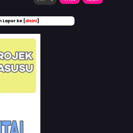
 Lapor ke [
disini
]