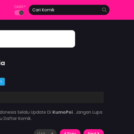
DARK?
ia
m
donesia Selalu Update Di
KumoPoi
. Jangan Lupa
u Daftar Komik.
Prev
Next