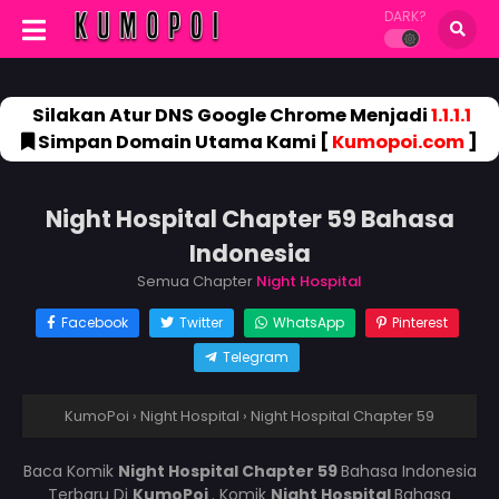
DARK?
Silakan Atur DNS Google Chrome Menjadi
1.1.1.1
Simpan Domain Utama Kami [
Kumopoi.com
]
Night Hospital Chapter 59 Bahasa
Indonesia
Semua Chapter
Night Hospital
Facebook
Twitter
WhatsApp
Pinterest
Telegram
KumoPoi
›
Night Hospital
›
Night Hospital Chapter 59
Baca Komik
Night Hospital Chapter 59
Bahasa Indonesia
Terbaru Di
KumoPoi
. Komik
Night Hospital
Bahasa