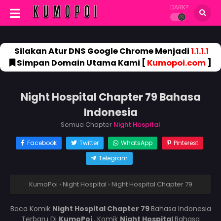
DARK?
Silakan Atur DNS Google Chrome Menjadi
1.1.1.1
Simpan Domain Utama Kami [
Kumopoi.com
]
Night Hospital Chapter 79 Bahasa
Indonesia
Semua Chapter
Night Hospital
Facebook
Twitter
WhatsApp
Pinterest
Telegram
KumoPoi
›
Night Hospital
›
Night Hospital Chapter 79
Baca Komik
Night Hospital Chapter 79
Bahasa Indonesia
Terbaru Di
KumoPoi
. Komik
Night Hospital
Bahasa