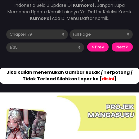
Indonesia Selalu Update Di
KumoPoi
. Jangan Lupa
Membaca Update Komik Lainnya Ya. Daftar Koleksi Komik
KumoPoi
Ada Di Menu Daftar Komik.
Prev
Next
Jika Kalian menemukan Gambar Rusak / Terpotong /
Tidak Terload Silahkan Lapor ke [
disini
]