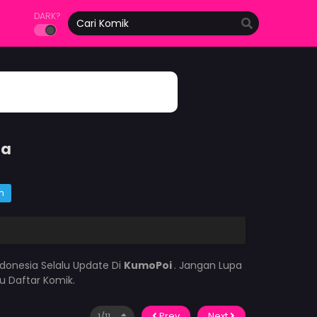
DARK?
ia
m
donesia Selalu Update Di
KumoPoi
. Jangan Lupa
u Daftar Komik.
Prev
Next