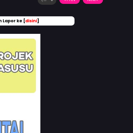
 Lapor ke [
disini
]