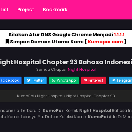
List
Project
Bookmark
Silakan Atur DNS Google Chrome Menjadi
1.1.1.1
Simpan Domain Utama Kami [
Kumopoi.com
]
ight Hospital Chapter 93 Bahasa Indones
Semua Chapter
Night Hospital
Facebook
Twitter
WhatsApp
Pinterest
Telegra
KumoPoi
›
Night Hospital
›
Night Hospital Chapter 93
Indonesia Terbaru Di
KumoPoi
. Komik
Night Hospital
Bahasa In
e Komik Lainnya Ya. Daftar Koleksi Komik
KumoPoi
Ada Di Men