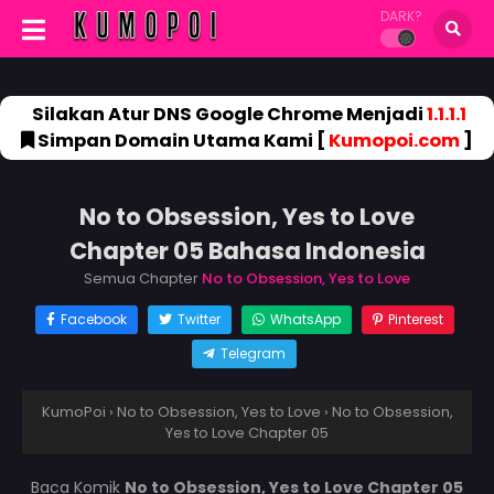
DARK?
Silakan Atur DNS Google Chrome Menjadi
1.1.1.1
Simpan Domain Utama Kami [
Kumopoi.com
]
No to Obsession, Yes to Love
Chapter 05 Bahasa Indonesia
Semua Chapter
No to Obsession, Yes to Love
Facebook
Twitter
WhatsApp
Pinterest
Telegram
KumoPoi
›
No to Obsession, Yes to Love
›
No to Obsession,
Yes to Love Chapter 05
Baca Komik
No to Obsession, Yes to Love Chapter 05