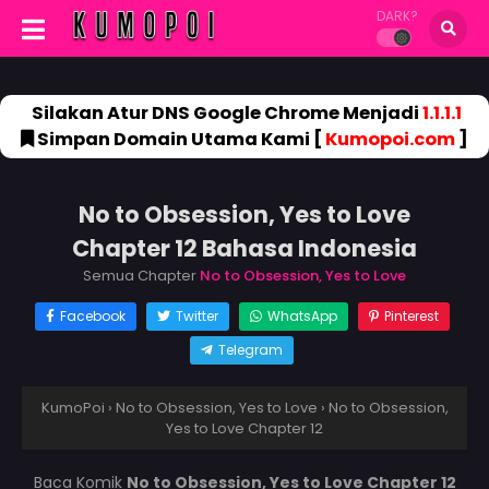
DARK?
Silakan Atur DNS Google Chrome Menjadi
1.1.1.1
Simpan Domain Utama Kami [
Kumopoi.com
]
No to Obsession, Yes to Love
Chapter 12 Bahasa Indonesia
Semua Chapter
No to Obsession, Yes to Love
Facebook
Twitter
WhatsApp
Pinterest
Telegram
KumoPoi
›
No to Obsession, Yes to Love
›
No to Obsession,
Yes to Love Chapter 12
Baca Komik
No to Obsession, Yes to Love Chapter 12