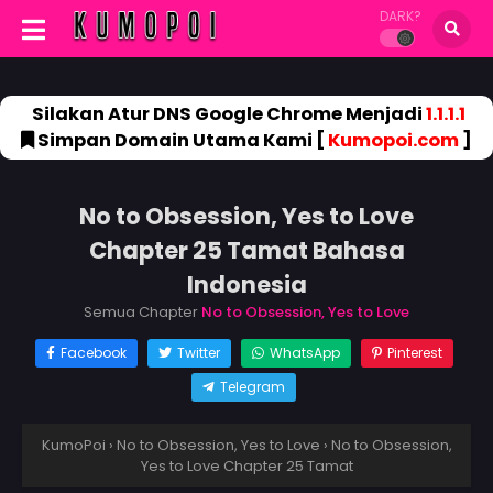
DARK?
Silakan Atur DNS Google Chrome Menjadi
1.1.1.1
Simpan Domain Utama Kami [
Kumopoi.com
]
No to Obsession, Yes to Love
Chapter 25 Tamat Bahasa
Indonesia
Semua Chapter
No to Obsession, Yes to Love
Facebook
Twitter
WhatsApp
Pinterest
Telegram
KumoPoi
›
No to Obsession, Yes to Love
›
No to Obsession,
Yes to Love Chapter 25 Tamat