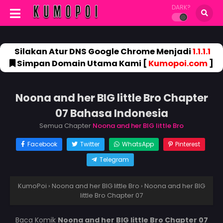
DARK?
Silakan Atur DNS Google Chrome Menjadi
1.1.1.1
Simpan Domain Utama Kami [
Kumopoi.com
]
Noona and her BIG little Bro Chapter
07 Bahasa Indonesia
Semua Chapter
Noona and her BIG little Bro
Facebook
Twitter
WhatsApp
Pinterest
Telegram
KumoPoi
›
Noona and her BIG little Bro
›
Noona and her BIG
little Bro Chapter 07
Baca Komik
Noona and her BIG little Bro Chapter 07