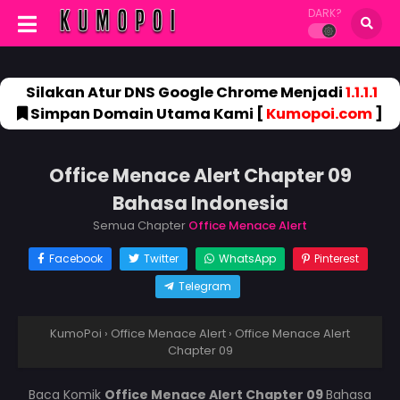
DARK?
Silakan Atur DNS Google Chrome Menjadi
1.1.1.1
Simpan Domain Utama Kami [
Kumopoi.com
]
Office Menace Alert Chapter 09
Bahasa Indonesia
Semua Chapter
Office Menace Alert
Facebook
Twitter
WhatsApp
Pinterest
Telegram
KumoPoi
›
Office Menace Alert
›
Office Menace Alert
Chapter 09
Baca Komik
Office Menace Alert Chapter 09
Bahasa