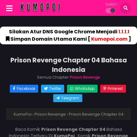
DARK?
Silakan Atur DNS Google Chrome Menjadi
1.1.1.1
Simpan Domain Utama Kami [
Kumopoi.com
]
Prison Revenge Chapter 04 Bahasa
Indonesia
Semua Chapter
Prison Revenge
Facebook
Twitter
WhatsApp
Pinterest
Telegram
KumoPoi
›
Prison Revenge
›
Prison Revenge Chapter 04
Baca Komik
Prison Revenge Chapter 04
Bahasa
Indonesia Terbaru Di
KumoPoi
. Komik
Prison Revenge