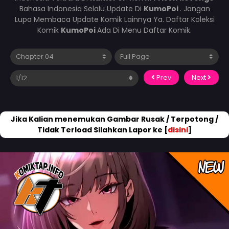
Bahasa Indonesia Selalu Update Di
KumoPoi
. Jangan
Lupa Membaca Update Komik Lainnya Ya. Daftar Koleksi
Komik
KumoPoi
Ada Di Menu Daftar Komik.
Prev
Next
Jika Kalian menemukan Gambar Rusak / Terpotong /
Tidak Terload Silahkan Lapor ke [
disini
]