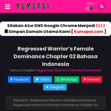
DARK?
Silakan Atur DNS Google Chrome Menjadi
1.1.1.1
Simpan Domain Utama Kami [
Kumopoi.com
]
Regressed Warrior’s Female
Dominance Chapter 02 Bahasa
Indonesia
Semua Chapter
Regressed Warrior’s Female Dominance
Facebook
Twitter
WhatsApp
Pinterest
Telegram
KumoPoi
›
Regressed Warrior’s Female Dominance
›
Regressed Warrior’s Female Dominance Chapter 02