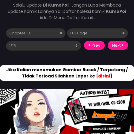
Selalu Update Di
KumoPoi
. Jangan Lupa Membaca
Update Komik Lainnya Ya. Daftar Koleksi Komik
KumoPoi
Ada Di Menu Daftar Komik.
Prev
Next
Jika Kalian menemukan Gambar Rusak / Terpotong /
Tidak Terload Silahkan Lapor ke [
disini
]