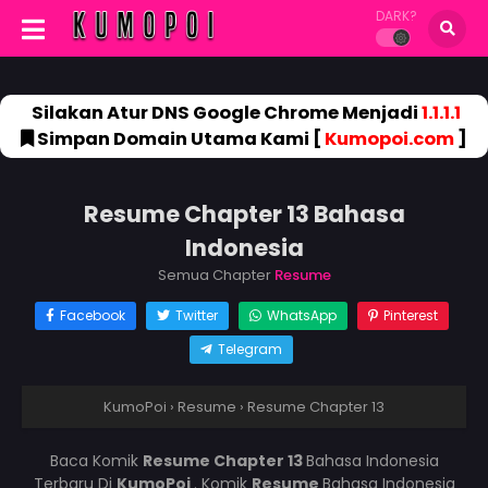
DARK?
Silakan Atur DNS Google Chrome Menjadi
1.1.1.1
Simpan Domain Utama Kami [
Kumopoi.com
]
Resume Chapter 13 Bahasa
Indonesia
Semua Chapter
Resume
Facebook
Twitter
WhatsApp
Pinterest
Telegram
KumoPoi
›
Resume
›
Resume Chapter 13
Baca Komik
Resume Chapter 13
Bahasa Indonesia
Terbaru Di
KumoPoi
. Komik
Resume
Bahasa Indonesia